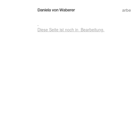
Diese Seite ist noch in Bearbeitung.
pressetexte
Christoph Tannert
Katalogtext zur Ausstellung "Schwerer werden Leichter Sein“,Sept 2
Ganz gleich, was von Waberer in Szene setzt, ob sie eine Kette bla
zeigt ("The Hunting of the Snark", 1998), stets arran-giert sie ein
appelliert, aber auch an den Sinn, den eine angenehm weiche, nich